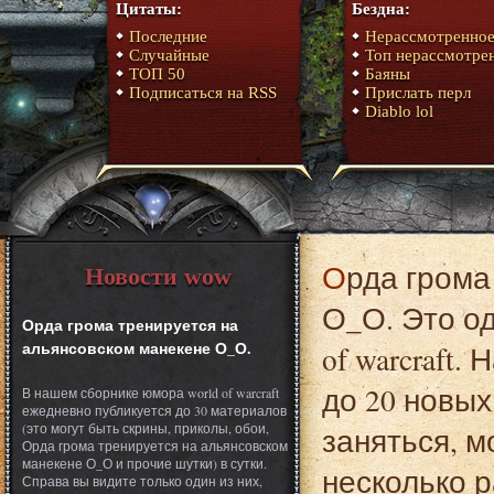
Цитаты:
Бездна:
Последние
Нерассмотренно
Случайные
Топ нерассмотре
ТОП 50
Баяны
Подписаться на RSS
Прислать перл
Diablo lol
Орда грома тренируется на альянсовском манекене
Новости wow
О_О. Это о
Орда грома тренируется на
альянсовском манекене О_О.
of warcraft
до 20 новых
В нашем сборнике юмора world of warcraft
ежедневно публикуется до 30 материалов
(это могут быть скрины, приколы, обои,
заняться, 
Орда грома тренируется на альянсовском
манекене О_О и прочие шутки) в сутки.
несколько р
Справа вы видите только один из них,