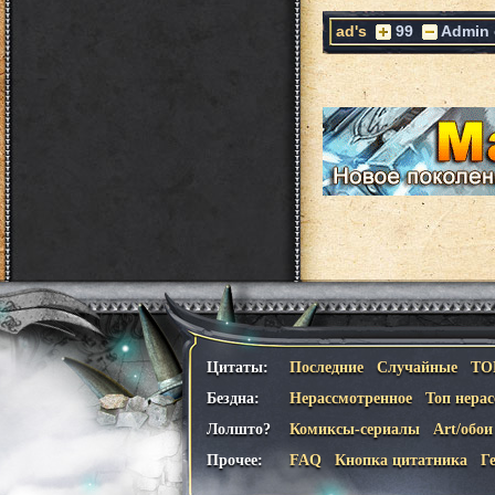
ad's
99
Admin
Цитаты:
Последние
Случайные
ТО
Бездна:
Нерассмотренное
Топ нера
Лолшто?
Комиксы-сериалы
Art/обои
Прочее:
FAQ
Кнопка цитатника
Г