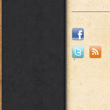
___________