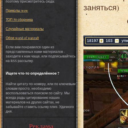
поэтому присмотритесь сюда:
заняться)
Приколы wow
ТОП 50 сборника
Случайные материалы
Обои world of warcraft
18197
103
Если вам понравился один из
представленных нами материалов -
заходите к нам чаще, или подписывайтесь
на RSS рассылку.
Ищете что-то определённое ?
Найти цитату по номеру, или по ключевым
словам просто, необходимо
воспользоваться поиском по сайту. Мы
всегда рады цитированию наших
материалов на других сайтах, не
забывайте ставить ссылку плиз. Удачного
дня.
Реклама