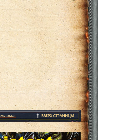
еклама
.