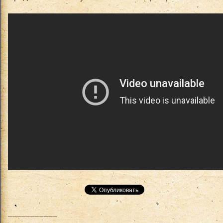
___________