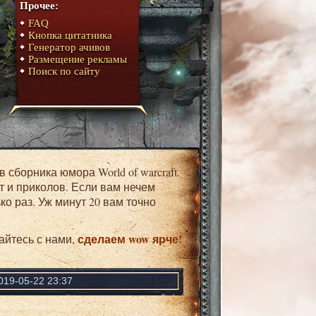
Прочее:
FAQ
Кнопка цитатника
Генератор ачивов
Размещение рекламы
Поиск по сайту
т и приколов. Если вам нечем
о раз. Уж минут 20 вам точно
сделаем wow ярче!
айтесь с нами,
019-05-22 23:37