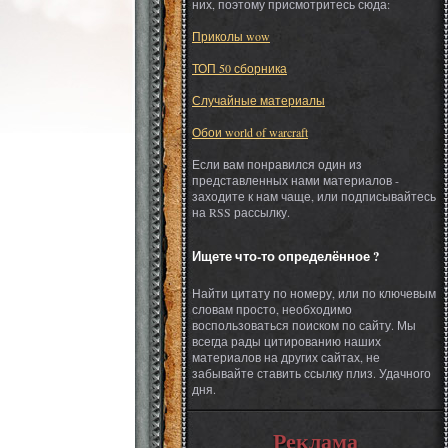
них, поэтому присмотритесь сюда:
Приколы wow
ТОП 50 сборника
Случайные материалы
Обои world of warcraft
Если вам понравился один из
представленных нами материалов -
заходите к нам чаще, или подписывайтесь
на RSS рассылку.
Ищете что-то определённое ?
Найти цитату по номеру, или по ключевым
словам просто, необходимо
воспользоваться поиском по сайту. Мы
всегда рады цитированию наших
материалов на других сайтах, не
забывайте ставить ссылку плиз. Удачного
дня.
Реклама