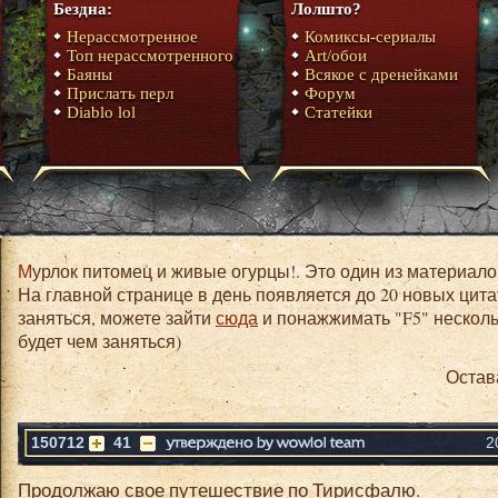
Бездна:
Лолшто?
Нерассмотренное
Комиксы-сериалы
Топ нерассмотренного
Art/обои
Баяны
Всякое с дренейками
Прислать перл
Форум
Diablo lol
Статейки
Мурлок питомец и живые огурцы!. Это один из материалов сборника юмора World of warcraft.
На главной странице в день появляется до 20 новых цита
заняться, можете зайти
сюда
и понажжимать "F5" нескольк
будет чем заняться)
Остав
150712
41
2
Продолжаю свое путешествие по Тирисфалю.