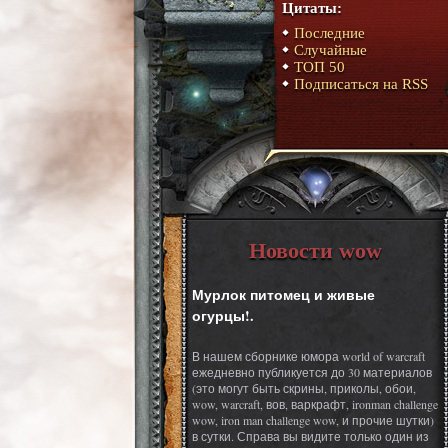
Цитаты:
Последние
Случайные
ТОП 50
Подписаться на RSS
Новости wow
Мурлок питомец и живые
огурцы!.
В нашем сборнике юмора world of warcraft
ежедневно публикуется до 30 материалов
(это могут быть скрины, приколы, обои,
wow, warcraft, вов, варкрафт, ironman challenge
wow, iron man challenge wow, и прочие шутки)
в сутки. Справа вы видите только один из