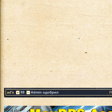
ad's
99
Admin одобрил
Р