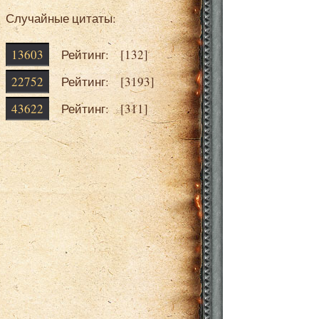
Случайные цитаты:
13603
Рейтинг: [
132
]
22752
Рейтинг: [
3193
]
43622
Рейтинг: [
311
]