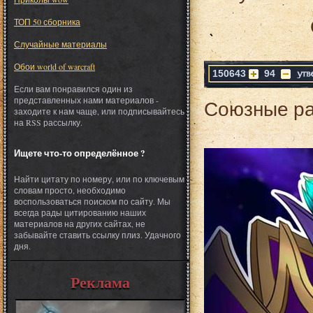
ТОП 50 сборника
Случайные материалы
Обои world of warcraft
150643
94
Если вам понравился один из
представленных нами материалов -
Союзные ра
заходите к нам чаще, или подписывайтесь
на RSS рассылку.
Ищете что-то определённое ?
Найти цитату по номеру, или по ключевым
словам просто, необходимо
воспользоваться поиском по сайту. Мы
всегда рады цитированию наших
материалов на других сайтах, не
забывайте ставить ссылку плиз. Удачного
дня.
Реклама