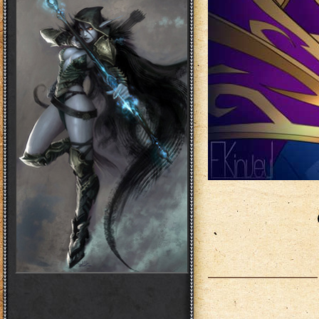
___________