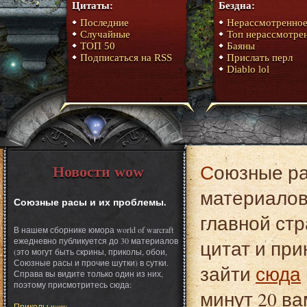
Цитаты:
Бездна:
Последние
Нерассмотренно
Случайные
Топ нерассмотре
ТОП 50
Баяны
Подписаться на RSS
Прислать перл
Diablo lol
Союзные расы и их проблемы. Это один из
Новости wow
материалов 
Союзные расы и их проблемы.
главной стр
В нашем сборнике юмора world of warcraft
ежедневно публикуется до 30 материалов
цитат и при
(это могут быть скрины, приколы, обои,
Союзные расы и прочие шутки) в сутки.
зайти
сюда
Справа вы видите только один из них,
поэтому присмотритесь сюда:
минут 20 ва
Приколы wow