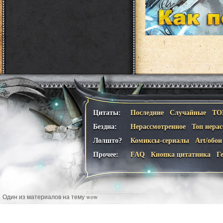
Цитаты:
Последние
Случайные
ТО
Бездна:
Нерассмотренное
Топ нера
Лолшто?
Комиксы-сериалы
Art/обои
Прочее:
FAQ
Кнопка цитатника
Г
Один из материалов на тему wow