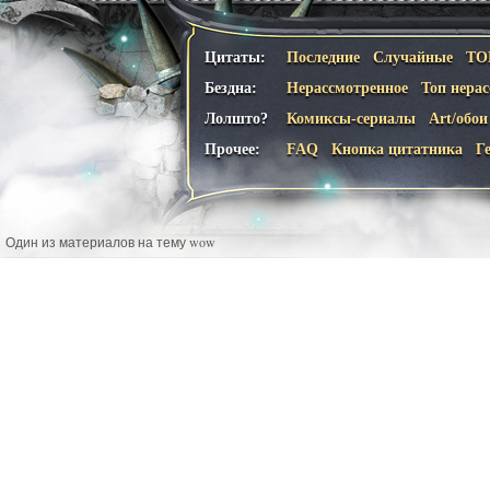
Цитаты:
Последние
Случайные
ТО
Бездна:
Нерассмотренное
Топ нера
Лолшто?
Комиксы-сериалы
Art/обои
Прочее:
FAQ
Кнопка цитатника
Г
Один из материалов на тему wow