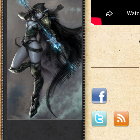
___________