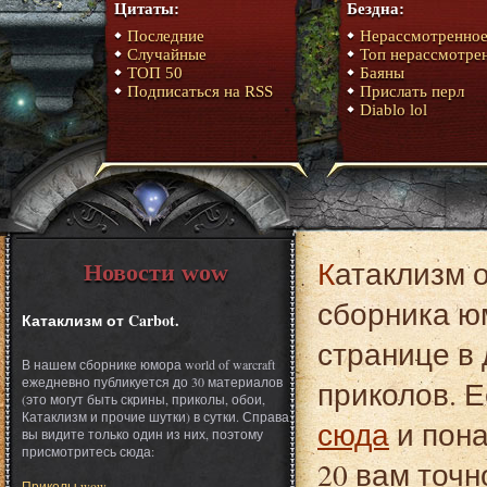
Цитаты:
Бездна:
Последние
Нерассмотренно
Случайные
Топ нерассмотре
ТОП 50
Баяны
Подписаться на RSS
Прислать перл
Diablo lol
Катаклизм от Carbot. Это один из материалов
Новости wow
сборника юм
Катаклизм от Carbot.
странице в 
В нашем сборнике юмора world of warcraft
ежедневно публикуется до 30 материалов
приколов. Е
(это могут быть скрины, приколы, обои,
Катаклизм и прочие шутки) в сутки. Справа
сюда
и пона
вы видите только один из них, поэтому
присмотритесь сюда:
20 вам точн
Приколы wow