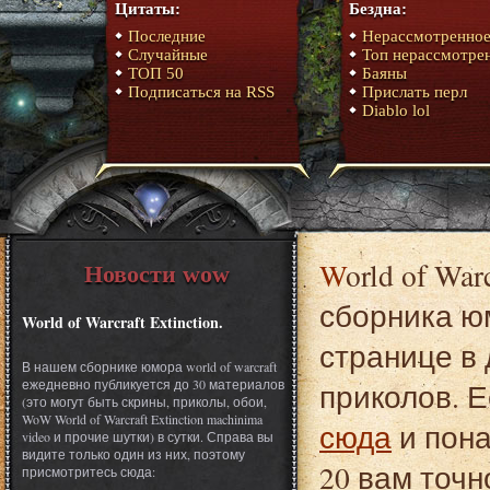
Цитаты:
Бездна:
Последние
Нерассмотренно
Случайные
Топ нерассмотре
ТОП 50
Баяны
Подписаться на RSS
Прислать перл
Diablo lol
World of Warcraft Extinction. Это один из материалов
Новости wow
сборника юм
World of Warcraft Extinction.
странице в 
В нашем сборнике юмора world of warcraft
ежедневно публикуется до 30 материалов
приколов. Е
(это могут быть скрины, приколы, обои,
WoW World of Warcraft Extinction machinima
сюда
и пона
video и прочие шутки) в сутки. Справа вы
видите только один из них, поэтому
20 вам точн
присмотритесь сюда: