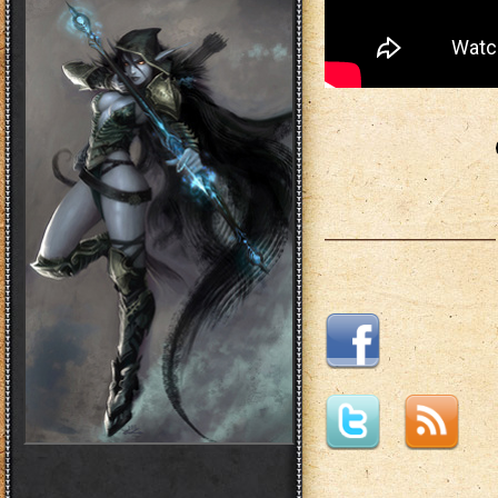
___________