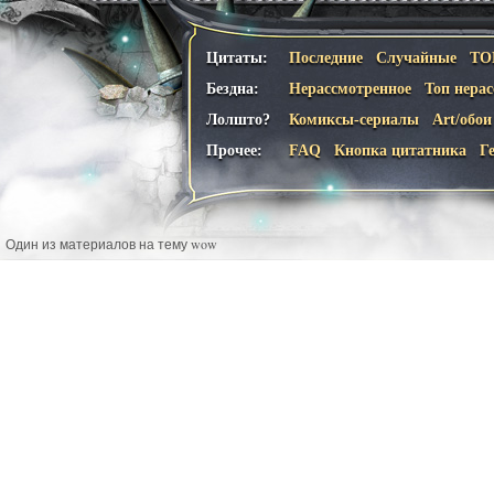
Цитаты:
Последние
Случайные
ТО
Бездна:
Нерассмотренное
Топ нера
Лолшто?
Комиксы-сериалы
Art/обои
Прочее:
FAQ
Кнопка цитатника
Г
Один из материалов на тему wow