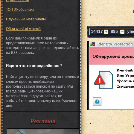
ТОП 50 сборника
Случайные материалы
Обои world of warcraft
14417
895
Если вам понравился один из
представленных нами материалов -
заходите к нам чаще, или подписывайтесь
на RSS рассылку.
Ищете что-то определённое ?
Найти цитату по номеру, или по ключевым
словам просто, необходимо
воспользоваться поиском по сайту. Мы
всегда рады цитированию наших
материалов на других сайтах, не
забывайте ставить ссылку плиз. Удачного
дня.
Реклама