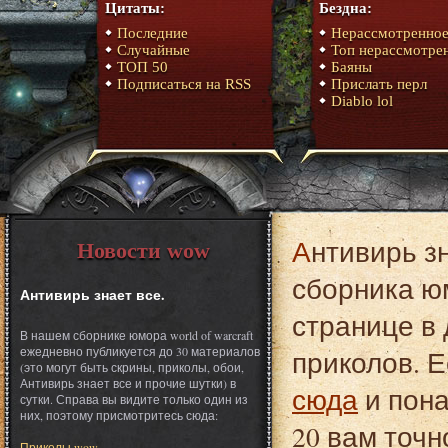
Цитаты:
Бездна:
Последние
Нерассмотренно
Случайные
Топ нерассмотре
ТОП 50
Баяны
Подписаться на RSS
Прислать перл
Diablo lol
Антивирь знает все. Это один из материалов
Новости wow
сборника юм
Антивирь знает все.
странице в 
В нашем сборнике юмора world of warcraft
ежедневно публикуется до 30 материалов
приколов. Е
(это могут быть скрины, приколы, обои,
Антивирь знает все и прочие шутки) в
сюда
и пона
сутки. Справа вы видите только один из
них, поэтому присмотритесь сюда:
20 вам точн
Приколы wow