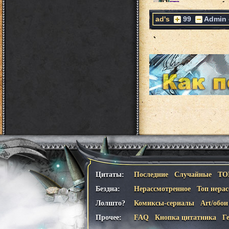
ad's
99
Admin
Цитаты:
Последние
Случайные
ТО
Бездна:
Нерассмотренное
Топ нера
Лолшто?
Комиксы-сериалы
Art/обои
Прочее:
FAQ
Кнопка цитатника
Г