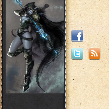
___________