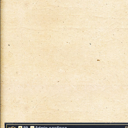
ad's
99
Admin одобрил
Р