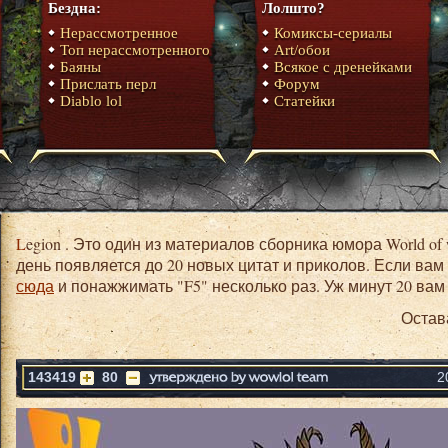
Бездна:
Лолшто?
Нерассмотренное
Комиксы-сериалы
Топ нерассмотренного
Art/обои
Баяны
Всякое с дренейками
Прислать перл
Форум
Diablo lol
Статейки
Legion . Это один из материалов сборника юмора World of warcraft. На главной странице в
день появляется до 20 новых цитат и приколов. Если вам
сюда
и понажжимать "F5" несколько раз. Уж минут 20 вам 
Остав
143419
80
2