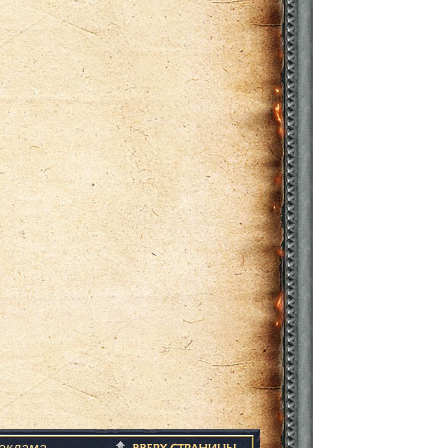
еклама
.