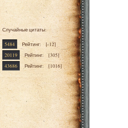
Случайные цитаты:
5484
Рейтинг: [
-12
]
20119
Рейтинг: [
305
]
43686
Рейтинг: [
1016
]