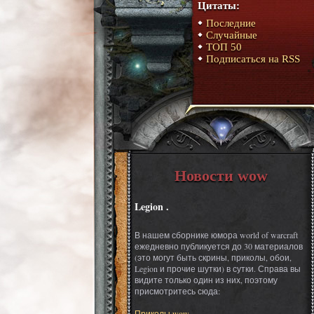
Цитаты:
Последние
Случайные
ТОП 50
Подписаться на RSS
Новости wow
Legion .
В нашем сборнике юмора world of warcraft
ежедневно публикуется до 30 материалов
(это могут быть скрины, приколы, обои,
Legion и прочие шутки) в сутки. Справа вы
видите только один из них, поэтому
присмотритесь сюда:
Приколы wow