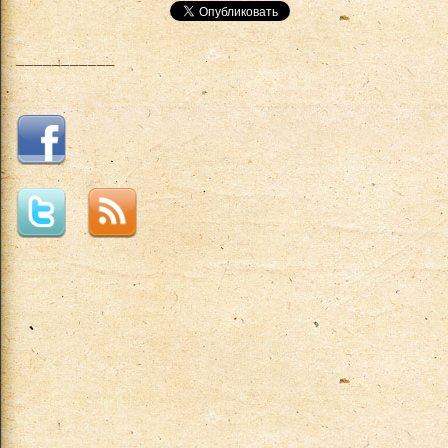
___________