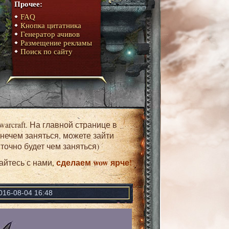
Прочее:
FAQ
Кнопка цитатника
Генератор ачивов
Размещение рекламы
Поиск по сайту
 нечем заняться, можете зайти
точно будет чем заняться)
сделаем wow ярче!
айтесь с нами,
016-08-04 16:48