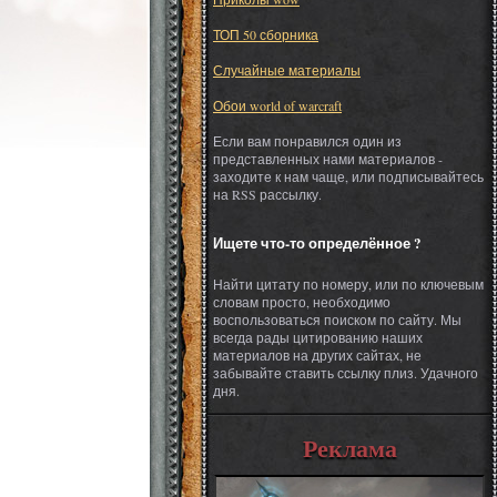
ТОП 50 сборника
Случайные материалы
Обои world of warcraft
Если вам понравился один из
представленных нами материалов -
заходите к нам чаще, или подписывайтесь
на RSS рассылку.
Ищете что-то определённое ?
Найти цитату по номеру, или по ключевым
словам просто, необходимо
воспользоваться поиском по сайту. Мы
всегда рады цитированию наших
материалов на других сайтах, не
забывайте ставить ссылку плиз. Удачного
дня.
Реклама