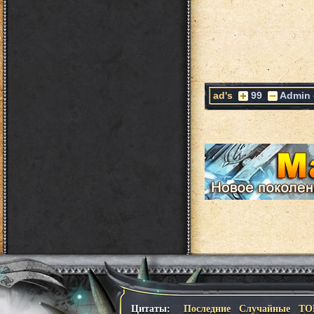
ad's
99
Admin
Цитаты:
Последние
Случайные
ТО