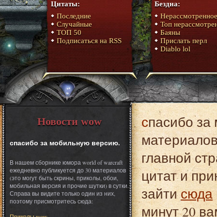
Цитаты:
Бездна:
Последние
Нерассмотренно
Случайные
Топ нерассмотре
ТОП 50
Баяны
Подписаться на RSS
Прислать перл
Diablo lol
спасибо за мобильную версию. Это один из
Новости wow
материалов 
спасибо за мобильную версию.
главной стр
В нашем сборнике юмора world of warcraft
ежедневно публикуется до 30 материалов
цитат и при
(это могут быть скрины, приколы, обои,
мобильная версия и прочие шутки) в сутки.
зайти
сюда
Справа вы видите только один из них,
поэтому присмотритесь сюда:
минут 20 ва
Приколы wow