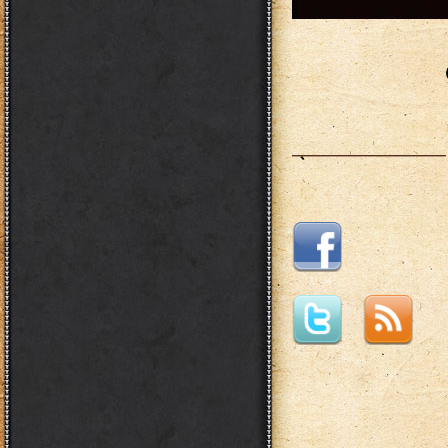
___________