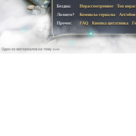
Бездна:
Нерассмотренное
Топ нера
Лолшто?
Комиксы-сериалы
Art/обои
Прочее:
FAQ
Кнопка цитатника
Г
Один из материалов на тему wow