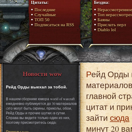
Цитаты:
Бездна:
Последние
Нерассмотренно
Случайные
Топ нерассмотре
ТОП 50
Баяны
Подписаться на RSS
Прислать перл
Diablo lol
Рейд Орды выехал за тобой. Это один из
Новости wow
материалов 
Рейд Орды выехал за тобой.
главной стр
В нашем сборнике юмора world of warcraft
ежедневно публикуется до 30 материалов
цитат и при
(это могут быть скрины, приколы, обои,
Рейд Орды и прочие шутки) в сутки.
зайти
сюда
Справа вы видите только один из них,
поэтому присмотритесь сюда:
минут 20 ва
Приколы wow