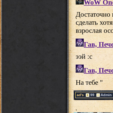
ad's
99
Admin