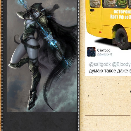
___________