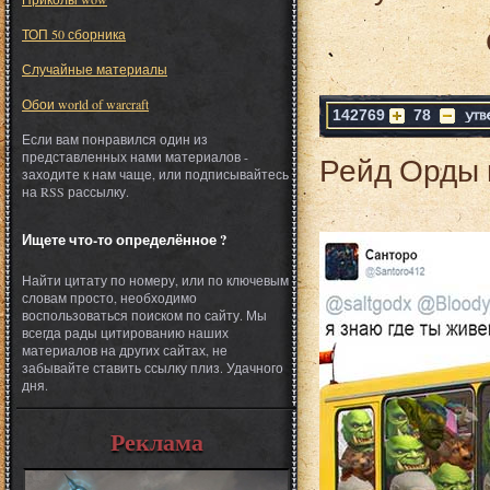
ТОП 50 сборника
Случайные материалы
Обои world of warcraft
142769
78
Если вам понравился один из
представленных нами материалов -
Рейд Орды 
заходите к нам чаще, или подписывайтесь
на RSS рассылку.
Ищете что-то определённое ?
Найти цитату по номеру, или по ключевым
словам просто, необходимо
воспользоваться поиском по сайту. Мы
всегда рады цитированию наших
материалов на других сайтах, не
забывайте ставить ссылку плиз. Удачного
дня.
Реклама