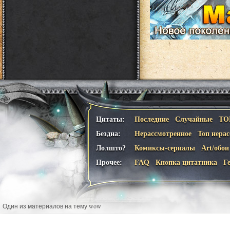
Цитаты:
Последние
Случайные
ТО
Бездна:
Нерассмотренное
Топ нера
Лолшто?
Комиксы-сериалы
Art/обои
Прочее:
FAQ
Кнопка цитатника
Г
Один из материалов на тему wow