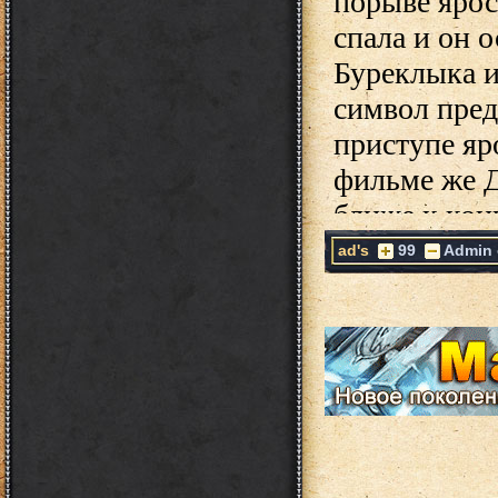
ad's
99
Admin