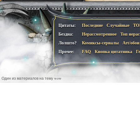
Цитаты:
Последние
Случайные
ТО
Бездна:
Нерассмотренное
Топ нера
Лолшто?
Комиксы-сериалы
Art/обои
Прочее:
FAQ
Кнопка цитатника
Г
Один из материалов на тему wow