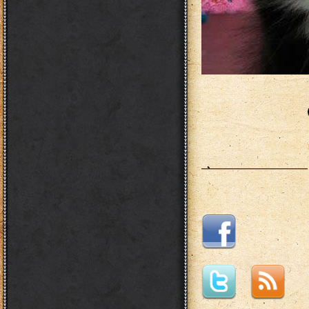
___________