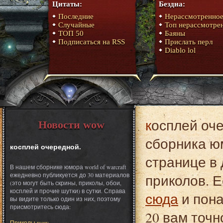
Цитаты:
Бездна:
Последние
Нерассмотренно
Случайные
Топ нерассмотре
ТОП 50
Баяны
Подписаться на RSS
Прислать перл
Diablo lol
косплей очередной. Это один из материалов
Новости wow
сборника юм
косплей очередной.
странице в 
В нашем сборнике юмора world of warcraft
ежедневно публикуется до 30 материалов
приколов. Е
(это могут быть скрины, приколы, обои,
косплей и прочие шутки) в сутки. Справа
сюда
и пона
вы видите только один из них, поэтому
присмотритесь сюда:
20 вам точн
Приколы wow