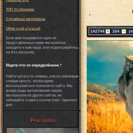
ТОП 50 сборника
Случайные материалы
Обои world of warcraft
142744
164
Если вам понравился один из
представленных нами материалов -
заходите к нам чаще, или подписывайтесь
на RSS рассылку.
Ищете что-то определённое ?
Найти цитату по номеру, или по ключевым
словам просто, необходимо
воспользоваться поиском по сайту. Мы
всегда рады цитированию наших
материалов на других сайтах, не
забывайте ставить ссылку плиз. Удачного
дня.
Реклама