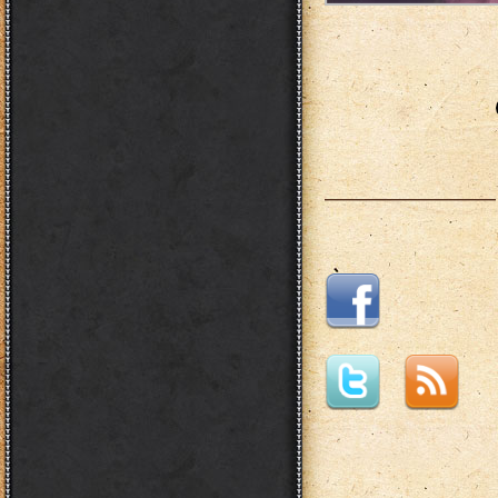
___________