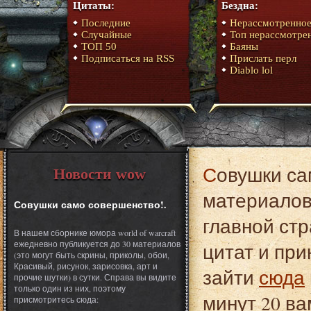
Цитаты:
Бездна:
Последние
Нерассмотренно
Случайные
Топ нерассмотре
ТОП 50
Баяны
Подписаться на RSS
Прислать перл
Diablo lol
Совушки само совершенство!. Это один из
Новости wow
материалов 
Совушки само совершенство!.
главной стр
В нашем сборнике юмора world of warcraft
ежедневно публикуется до 30 материалов
цитат и при
(это могут быть скрины, приколы, обои,
Красивый, рисунок, зарисовка, арт и
зайти
сюда
прочие шутки) в сутки. Справа вы видите
только один из них, поэтому
минут 20 ва
присмотритесь сюда: