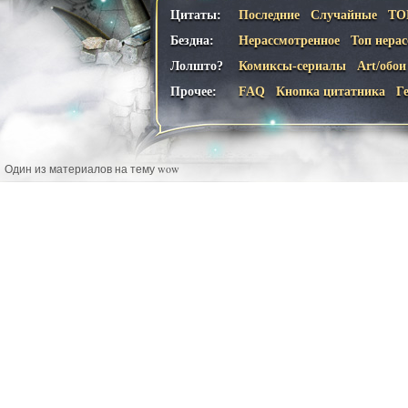
Цитаты:
Последние
Случайные
ТО
Бездна:
Нерассмотренное
Топ нера
Лолшто?
Комиксы-сериалы
Art/обои
Прочее:
FAQ
Кнопка цитатника
Г
Один из материалов на тему wow