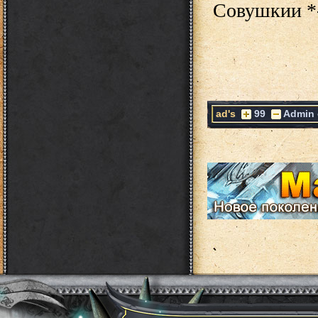
ad's
99
Admin