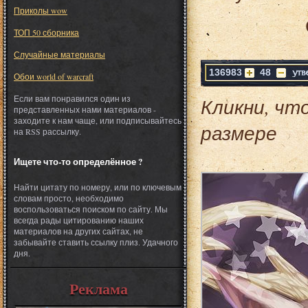
Приколы wow
ТОП 50 сборника
Случайные материалы
136983
48
Обои world of warcraft
Если вам понравился один из
Кликни, чт
представленных нами материалов -
заходите к нам чаще, или подписывайтесь
размере
на RSS рассылку.
Ищете что-то определённое ?
Найти цитату по номеру, или по ключевым
словам просто, необходимо
воспользоваться поиском по сайту. Мы
всегда рады цитированию наших
материалов на других сайтах, не
забывайте ставить ссылку плиз. Удачного
дня.
Реклама