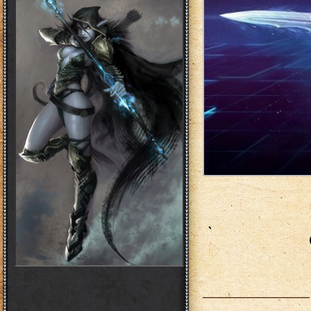
___________