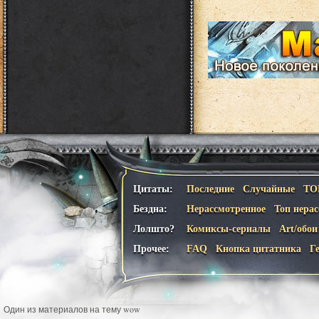
Цитаты:
Последние
Случайные
ТО
Бездна:
Нерассмотренное
Топ нера
Лолшто?
Комиксы-сериалы
Art/обои
Прочее:
FAQ
Кнопка цитатника
Г
Один из материалов на тему wow