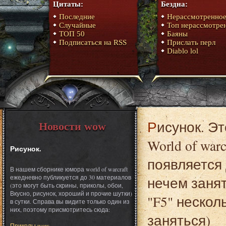
Цитаты:
Бездна:
Последние
Нерассмотренно
Случайные
Топ нерассмотре
ТОП 50
Баяны
Подписаться на RSS
Прислать перл
Diablo lol
Рисунок. Это один из материалов сборника юмора
Новости wow
World of war
Рисунок.
появляется 
В нашем сборнике юмора world of warcraft
ежедневно публикуется до 30 материалов
нечем заня
(это могут быть скрины, приколы, обои,
Вкусно, рисунок, хороший и прочие шутки)
"F5" нескол
в сутки. Справа вы видите только один из
них, поэтому присмотритесь сюда:
заняться)
Приколы wow