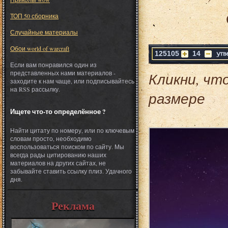
ТОП 50 сборника
Случайные материалы
Обои world of warcraft
125105
14
Если вам понравился один из
представленных нами материалов -
Кликни, чт
заходите к нам чаще, или подписывайтесь
на RSS рассылку.
размере
Ищете что-то определённое ?
Найти цитату по номеру, или по ключевым
словам просто, необходимо
воспользоваться поиском по сайту. Мы
всегда рады цитированию наших
материалов на других сайтах, не
забывайте ставить ссылку плиз. Удачного
дня.
Реклама