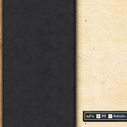
ad's
99
Admin