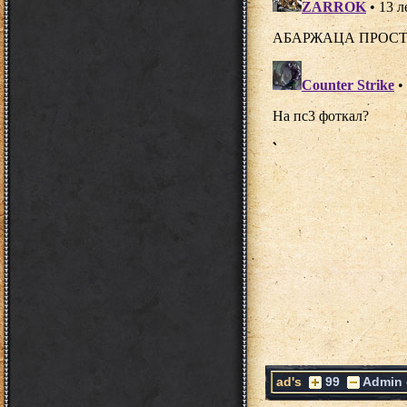
ad's
99
Admin