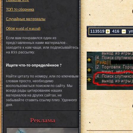
ТОП 50 сборника
Случайные материалы
Обои world of warcraft
113519
416
Если вам понравился один из
представленных нами материалов -
заходите к нам чаще, или подписывайтесь
на RSS рассылку.
Ищете что-то определённое ?
Найти цитату по номеру, или по ключевым
словам просто, необходимо
воспользоваться поиском по сайту. Мы
всегда рады цитированию наших
материалов на других сайтах, не
забывайте ставить ссылку плиз. Удачного
дня.
Реклама
___________