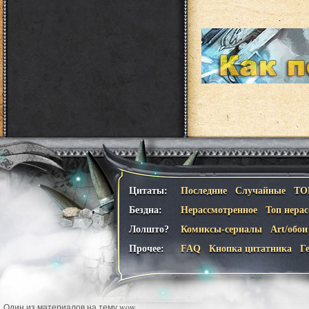
Цитаты:
Последние
Случайные
ТО
Бездна:
Нерассмотренное
Топ нера
Лолшто?
Комиксы-сериалы
Art/обои
Прочее:
FAQ
Кнопка цитатника
Г
Один из материалов на тему wow