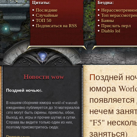
Цитаты:
Бездна:
Последние
Нерассмотренно
Случайные
Топ нерассмотре
ТОП 50
Баяны
Подписаться на RSS
Прислать перл
Diablo lol
Поздней ночью). Это один из материалов сборника
Новости wow
юмора World
Поздней ночью).
появляется 
В нашем сборнике юмора world of warcraft
ежедневно публикуется до 30 материалов
нечем заня
(это могут быть скрины, приколы, обои,
Выход, из, игры и прочие шутки) в сутки.
"F5" нескол
Справа вы видите только один из них,
поэтому присмотритесь сюда:
заняться)
Приколы wow