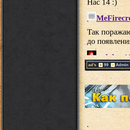
ad's
99
Admin