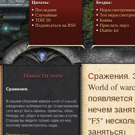
Цитаты:
Бездна:
Последние
Нерассмотренно
Случайные
Топ нерассмотре
ТОП 50
Баяны
Подписаться на RSS
Прислать перл
Diablo lol
Сражения. Это один из материалов сборника юмора
Новости wow
World of war
Сражения.
появляется 
В нашем сборнике юмора world of warcraft
ежедневно публикуется до 30 материалов
нечем заня
(это могут быть скрины, приколы, обои,
Никуда, не, уйдет и прочие шутки) в сутки.
"F5" нескол
Справа вы видите только один из них,
поэтому присмотритесь сюда:
заняться)
Приколы wow