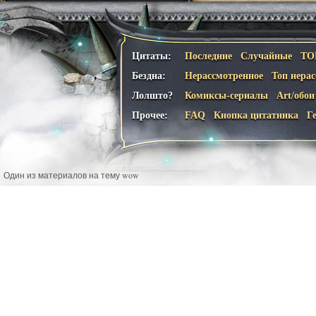
Цитаты:
Последние
Случайные
ТО
Бездна:
Нерассмотренное
Топ нера
Лолшто?
Комиксы-сериалы
Art/обои
Прочее:
FAQ
Кнопка цитатника
Г
Один из материалов на тему wow