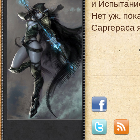
и Испытани
Нет уж, пок
Саргераса я
___________