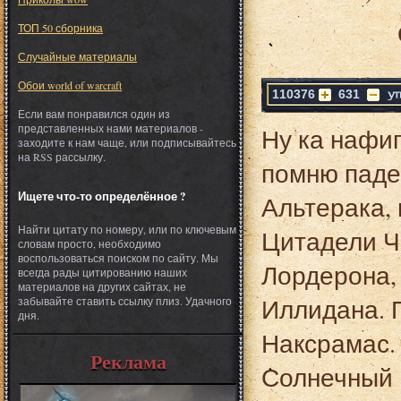
ТОП 50 сборника
Случайные материалы
Обои world of warcraft
110376
631
Если вам понравился один из
представленных нами материалов -
Ну ка нафиг
заходите к нам чаще, или подписывайтесь
на RSS рассылку.
помню паде
Ищете что-то определённое ?
Альтерака,
Найти цитату по номеру, или по ключевым
Цитадели Ч
словам просто, необходимо
воспользоваться поиском по сайту. Мы
Лордерона,
всегда рады цитированию наших
материалов на других сайтах, не
Иллидана. 
забывайте ставить ссылку плиз. Удачного
дня.
Наксрамас.
Реклама
Солнечный 