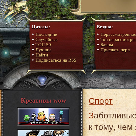
Цитаты:
Бездна:
Последние
Нерассмотренно
Случайные
Топ нерассмотре
ТОП 50
Баяны
Лучшие
Прислать перл
Найти
Подписаться на RSS
Спорт
Креативы wow
Заботливые родители всегда с волнением относятся
к тому, чем