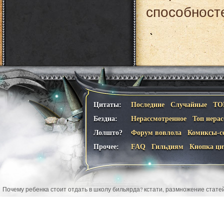
способносте
Цитаты:
Последние
Случайные
ТО
Бездна:
Нерассмотренное
Топ нера
Лолшто?
Форум вовлола
Комиксы-с
Прочее:
FAQ
Гильдиям
Кнопка ци
Почему ребенка стоит отдать в школу бильярда? кстати, размножение стате