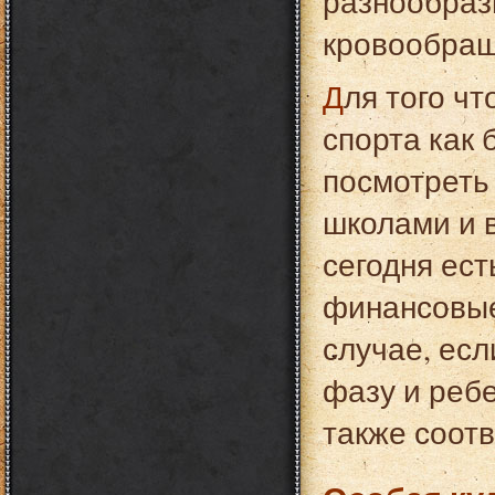
разнообраз
кровообраще
Для того чтобы ребенок занимался таким видом
спорта как 
посмотреть
школами и 
сегодня ест
финансовые
случае, есл
фазу и ребе
также соот