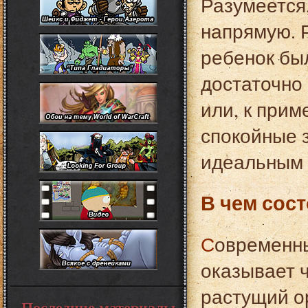
Разумеется
напрямую. 
ребенок был
достаточно
или, к прим
спокойные з
идеальным 
В чем сост
Современные ученые доказали, что игра в бильярд
оказывает 
растущий ор
Последние материалы