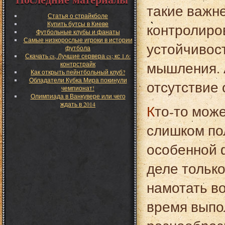
такие важн
Статья о страйкболе
Купить бутсы в Киеве
контролиро
Футбольные клубы и фанаты
Самые низкорослые игроки в истории
устойчивост
футбола
Скачать cs, Лучшие сервера cs; кс 1.6:
мышления. 
контрстрайк
Как открыть пейнтбольный клуб?
Обладатели Кубка Мира покинули
отсутствие 
чемпионат!
Олимпиада в Ванкувере или чего
ждать в 2014
Кто-то может сказать, что заниматься бильярдом не
слишком пол
особенной 
деле только
намотать во
время выпо