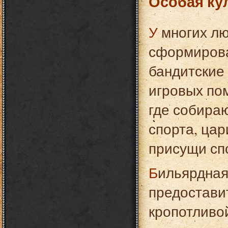
Особая ку
У многих людей представления о бильярде
сформирова
бандитские
игровых по
где собира
спорта, цар
присущи сп
Бильярдная способна отвлечь ребенка от улицы и
предостави
кропотливо