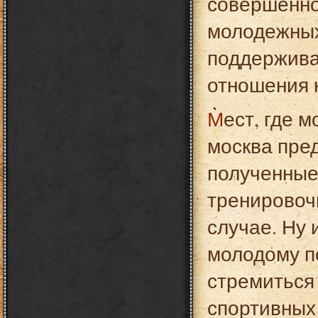
совершенно
молодежных
поддержива
отношения к
Мест, где можно поиграть в бильярд или боулинг
москва пред
полученные
тренировоч
случае. Ну 
молодому п
стремиться
спортивных 