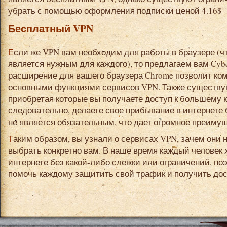
убрать с помощью оформления подписки ценой 4.16$
Бесплатный VPN
Если же VPN вам необходим для работы в браузере (что в большинстве случаев и
является нужным для каждого), то предлагаем вам Cyb
расширение для вашего браузера Chrome позволит ко
основными функциями сервисов VPN. Также существу
приобретая которые вы получаете доступ к большему 
следовательно, делаете свое прибывание в интернете
не является обязательным, что дает огромное преиму
Таким образом, вы узнали о сервисах VPN, зачем они нужны, а самое главное какой же
выбрать конкретно вам. В наше время каждый человек 
интернете без какой-либо слежки или ограничений, п
помочь каждому защитить свой трафик и получить дос