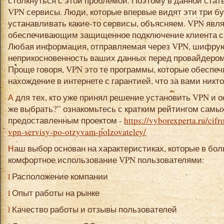
столкнуться с этой проблемой. Поэтому в данной ста
VPN сервисы. Люди, которые впервые видят эти три бу
устанавливать какие-то сервисы, объясняем. VPN явля
обеспечивающим защищенное подключение клиента с 
Любая информация, отправляемая через VPN, шифрую
неприкосновенность ваших данных перед провайдеро
Проще говоря, VPN это те программы, которые обеспе
нахождение в интернете с гарантией, что за вами никт
А для тех, кто уже принял решение установить VPN и остановился на вопросе: “А что
же выбрать?” ознакомьтесь с кратким рейтингом самы
предоставленным проектом -
https://vyborexperta.ru/cifr
vpn-servisy-po-otzyvam-polzovateley/
Наш выбор основан на характеристиках, которые в большей степени влияют на
комфортное использование VPN пользователями:
l Расположение компании
l Опыт работы на рынке
l Качество работы и отзывы пользователей