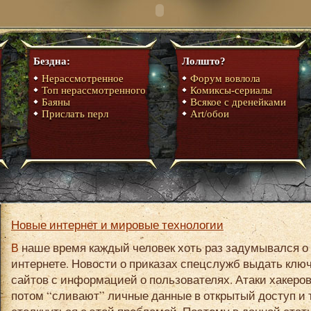
Бездна:
Лолшто?
Нерассмотренное
Форум вовлола
Топ нерассмотренного
Комиксы-сериалы
Баяны
Всякое с дренейками
Прислать перл
Art/обои
Новые интернет и мировые технологии
В наше время каждый человек хоть раз задумывался о вопросе анонимности в
интернете. Новости о приказах спецслужб выдать кл
сайтов с информацией о пользователях. Атаки хакеров
потом “сливают” личные данные в открытый доступ и т