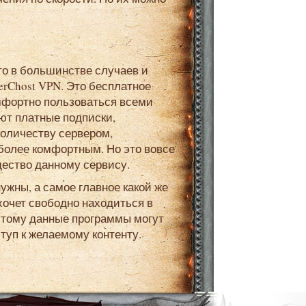
erChost VPN. Это бесплатное
мфортно пользоваться всеми
ют платные подписки,
количеству сервером,
 более комфортным. Но это вовсе
щество данному сервису.
хочет свободно находиться в
оэтому данные программы могут
туп к желаемому контенту.