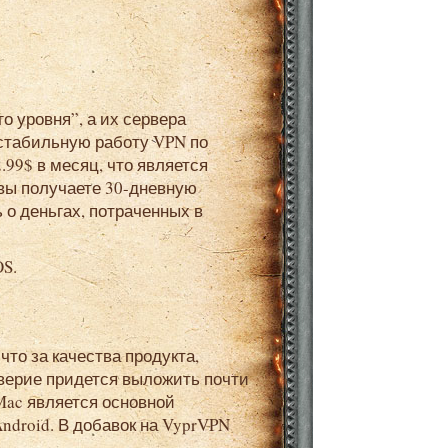
 стабильную работу VPN по
.99$ в месяц, что является
вы получаете 30-дневную
 о деньгах, потраченных в
OS.
оверие придется выложить почти
 Mac является основной
ndroid. В добавок на VyprVPN