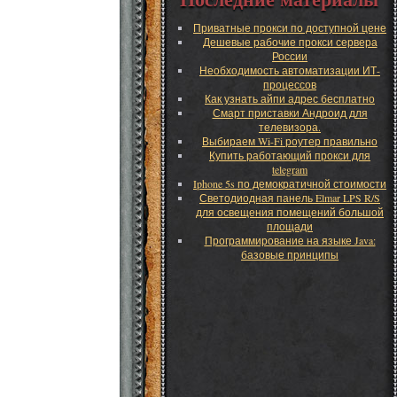
Приватные прокси по доступной цене
Дешевые рабочие прокси сервера
России
Необходимость автоматизации ИТ-
процессов
Как узнать айпи адрес бесплатно
Смарт приставки Андроид для
телевизора.
Выбираем Wi-Fi роутер правильно
Купить работающий прокси для
telegram
Iphone 5s по демократичной стоимости
Светодиодная панель Elmar LPS R/S
для освещения помещений большой
площади
Программирование на языке Java:
базовые принципы