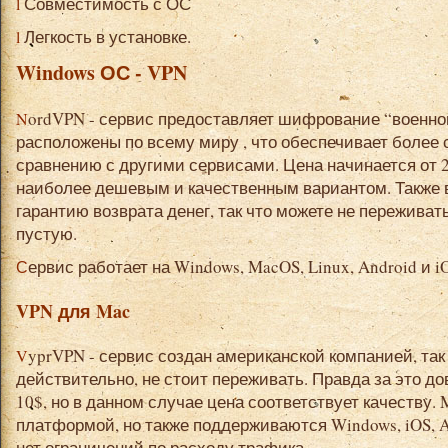
l Совместимость с ОС
l Легкость в установке.
Windows ОС - VPN
NordVPN - сервис предоставляет шифрование “военного уровня”, а их сервера
расположены по всему миру , что обеспечивает более
сравнению с другими сервисами. Цена начинается от 2
наиболее дешевым и качественным вариантом. Также 
гарантию возврата денег, так что можете не переживать
пустую.
Сервис работает на Windows, MacOS, Linux, Android и i
VPN для Mac
VyprVPN - сервис создан американской компанией, так что за качества продукта,
действительно, не стоит переживать. Правда за это д
10$, но в данном случае цена соответствует качеству.
платформой, но также поддерживаются Windows, iOS, A
нет ограничений по расходу трафика.