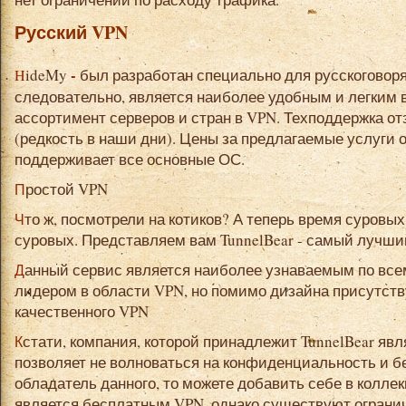
Русский VPN
-
HideMy
был разработан специально для русскоговор
следовательно, является наиболее удобным и легким 
ассортимент серверов и стран в VPN. Техподдержка о
(редкость в наши дни). Цены за предлагаемые услуги 
поддерживает все основные ОС.
Простой VPN
Что ж, посмотрели на котиков? А теперь время суровых медведей! Ну... или не очень
суровых. Представляем вам TunnelBear - самый лучши
Данный сервис является наиболее узнаваемым по всему миру, что и сделало его
лидером в области VPN, но помимо дизайна присутст
качественного VPN
Кстати, компания, которой принадлежит TunnelBear является антивирус McAfee, что
позволяет не волноваться на конфиденциальность и бе
обладатель данного, то можете добавить себе в коллек
является бесплатным VPN, однако существуют огранич