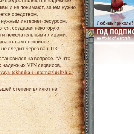
тье предоставляются надежные
квы и не понимают, зачем нужно
ется средством,
нужным интернет-ресурсом.
тся, создавая некоторую
м и нежелательными лицами.
чивают вам спокойное
о не следит через ваш ПК.
х надежных VPN сервисов,
ovaya-tekhnika-i-internet/luchshie-