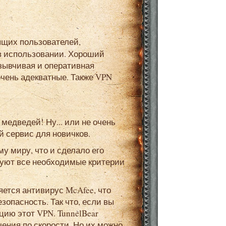
ящих пользователей,
в использовании. Хороший
тзывчивая и оперативная
очень адекватные. Также VPN
й сервис для новичков.
вуют все необходимые критерии
зопасность. Так что, если вы
цию этот VPN. TunnelBear
ения по скорости. Но их можно