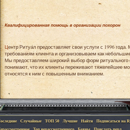
Квалифицированная помощь в организации похорон
Центр Ритуал предоставляет свои услуги с 1996 года. Мы уделяем особое внимание
требованиям клиента и организовываем как небольшие
Мы предоставляем широкий выбор форм ритуального 
понимают, что их клиенты переживают тяжелейшее мо
относятся к ним с повышенным вниманием.
оследние
Случайные
ТОП 50
Лучшие
Найти
Подписаться на 
ерассмотренное
Топ нерассмотренного
Баяны
Прислать перл