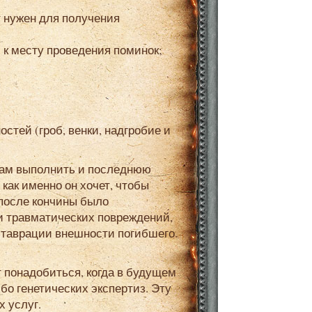
т нужен для получения
 к месту проведения поминок;
тей (гроб, венки, надгробие и
как именно он хочет, чтобы
 после кончины было
ии травматических повреждений,
ставрации внешности погибшего.
 понадобиться, когда в будущем
о генетических экспертиз. Эту
 услуг.