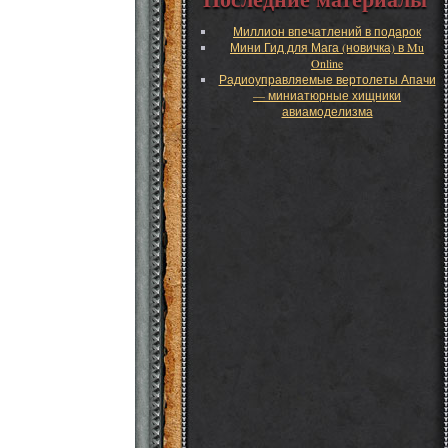
Миллион впечатлений в подарок
Мини Гид для Мага (новичка) в Mu
Online
Радиоуправляемые вертолеты Апачи
— миниатюрные хищники
авиамоделизма