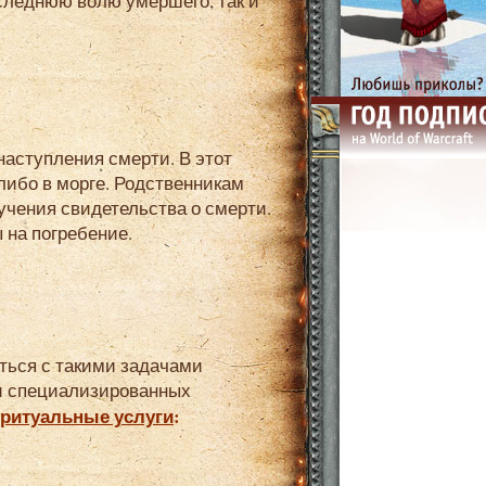
оследнюю волю умершего, так и
либо в морге. Родственникам
учения свидетельства о смерти.
на погребение.
ки специализированных
ритуальные услуги
: