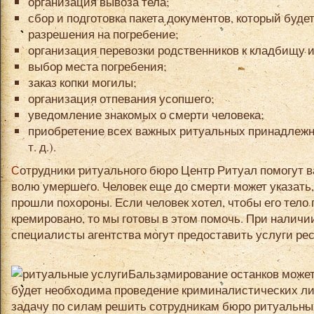
организация вывоза тела;
сбор и подготовка пакета документов, который буде
разрешения на погребение;
организация перевозки родственников к кладбищу и
выбор места погребения;
заказ копки могилы;
организация отпевания усопшего;
уведомление знакомых о смерти человека;
приобретение всех важных ритуальных принадлежнос
т. д.).
Сотрудники ритуального бюро Центр Ритуал помогут вам выполнить и последнюю
волю умершего. Человек еще до смерти может указать, 
прошли похороны. Если человек хотел, чтобы его тело
кремировано, то мы готовы в этом помочь. При налич
специалисты агентства могут предоставить услуги ре
Бальзамирование останков может
будет необходима проведение криминалистических либ
задачу по силам решить сотрудникам бюро ритуальных