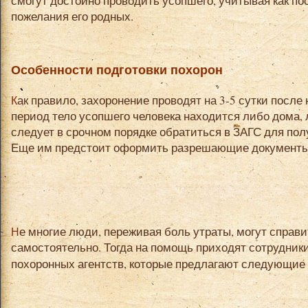
смогут достойно проводить усопшего, учитывая как п
пожелания его родных.
Особенности подготовки похорон
Как правило, захоронение проводят на 3-5 сутки после наступления смерти. В этот
период тело усопшего человека находится либо дома, 
следует в срочном порядке обратиться в ЗАГС для пол
Еще им предстоит оформить разрешающие документы 
Не многие люди, переживая боль утраты, могут справиться с такими задачами
самостоятельно. Тогда на помощь приходят сотрудни
похоронных агентств, которые предлагают следующие