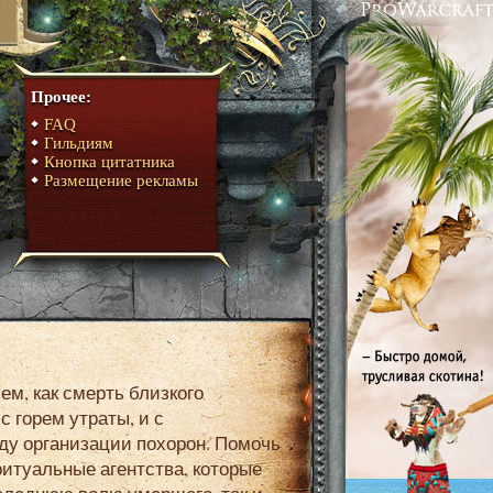
Прочее:
FAQ
Гильдиям
Кнопка цитатника
Размещение рекламы
с горем утраты, и с
у организации похорон. Помочь
ритуальные агентства, которые