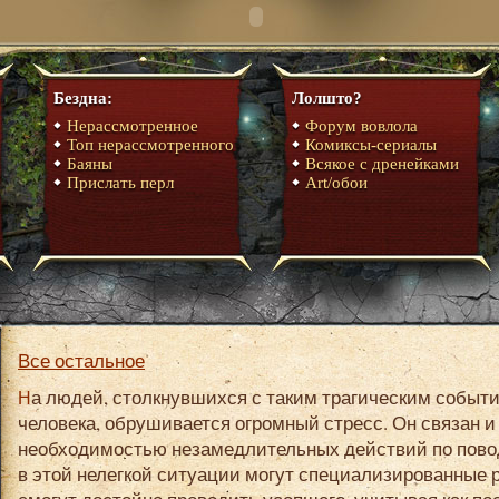
Бездна:
Лолшто?
Нерассмотренное
Форум вовлола
Топ нерассмотренного
Комиксы-сериалы
Баяны
Всякое с дренейками
Прислать перл
Art/обои
Все остальное
На людей, столкнувшихся с таким трагическим событием, как смерть близкого
человека, обрушивается огромный стресс. Он связан и 
необходимостью незамедлительных действий по повод
в этой нелегкой ситуации могут специализированные 