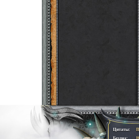
Цитаты:
П
Бездна:
Н