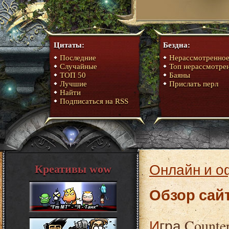
Цитаты:
Бездна:
Последние
Нерассмотренно
Случайные
Топ нерассмотре
ТОП 50
Баяны
Лучшие
Прислать перл
Найти
Подписаться на RSS
Онлайн и о
Креативы wow
Обзор сайт
Игра Counter-Strike 1.6 по праву заслужила звание