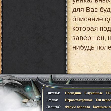
для Вас буд
описание сд
которая по
завершен, н
нибудь поле
Цитаты:
Последние
Случайные
ТО
Бездна:
Нерассмотренное
Топ нера
Лолшто?
Форум вовлола
Комиксы-с