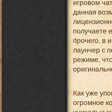
игровом чат
данная воз
лицензионно
получаете 
прочего, в 
лаунчер с 
режиме, что
оригинальн
Как уже упоминалось ранее, на сайте находится
огромное к
уникальных