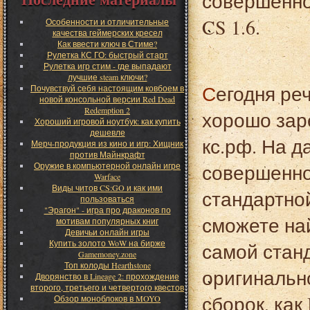
совершенно 
CS 1.6.
Особенности и отличительные
качества геймерских кресел
Как ввести ключ в Стиме?
Рулетка КС ГО: быстрый старт
Рулетка игр стим - где выпадают
лучшие steam ключи?
Сегодня речь пойдет о достаточно известном и
Почувствуй себя настоящим ковбоем в
новой консольной версии Red Dead
Redemption 2
хорошо зар
Хороший игровой ноутбук: как купить
дешевле
кс.рф. На 
Мерч-продукция из кино и игр: Хищник
против Майнкрафт
совершенно
Оружие в компьютерной онлайн игре
Warface
Виды читов CS:GO и как ими
стандартно
пользоваться
"Эрагон" - игра про драконов по
сможете най
мотивам популярных книг
Девичьи онлайн игры
Купить золото WoW на бирже
самой стан
Gamemoney.zone
Топ колоды Hearthstone
оригинальн
Дворянство в Lineage 2: прохождение
второго, третьего и четвертого квестов
сборок, как 
Обзор моноблоков в MOYO