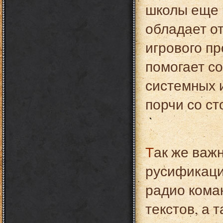
школы еще в
обладает о
игрового п
помогает с
системных 
порчи со ст
Так же важным моментом является полная
русификаци
радио кома
текстов, а 