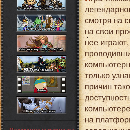
легендарног
смотря на с
на свои про
нее играют,
проводивши
компьютерны
только узна
причин тако
доступност
компьютере 
на платформ
Последние материалы