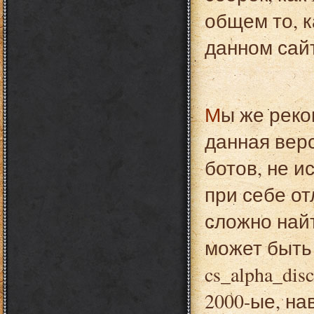
общем то, 
данном сайт
Мы же рек
данная вер
ботов, не и
при себе о
сложно найт
может быть 
cs_alpha_di
2000-ые, на