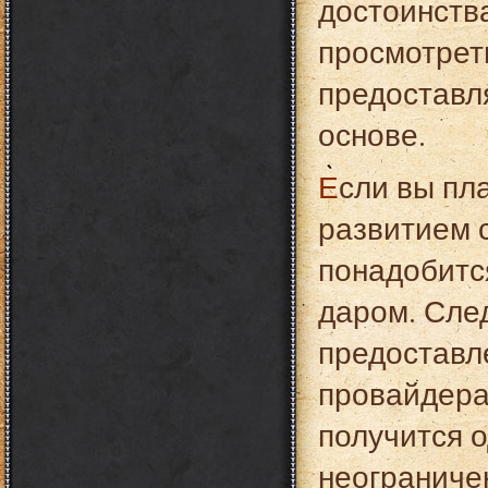
достоинств
просмотрет
предоставл
основе.
Если вы планируете серьезно заниматься
развитием с
понадобитс
даром. Сле
предоставле
провайдера
получится 
неограниче