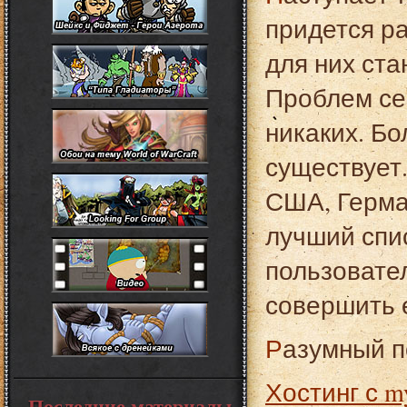
придется р
для них ста
Проблем сег
никаких. Б
существует
США, Герма
лучший спи
пользовател
совершить 
Разумный 
Хостинг с m
Последние материалы