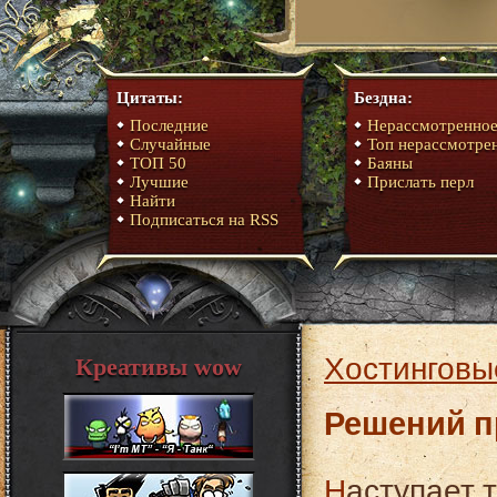
Цитаты:
Бездна:
Последние
Нерассмотренно
Случайные
Топ нерассмотре
ТОП 50
Баяны
Лучшие
Прислать перл
Найти
Подписаться на RSS
Хостинговы
Креативы wow
Решений п
Наступает тот момент, когда создателям сайта