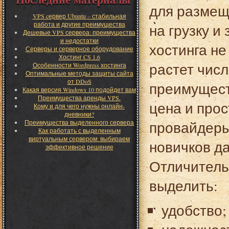
для размещ
VPS cервер Ubuntu – стабильная
работа и другие преимущества
на грузку и
Дешевые VPS сервера: преимущества
и недостатки
хостинга не
Серверы и серверное оборудование
Хостинг CS 1.6
растет чис
Особенности Wordpress хостинга
Оптимальные методы защиты сайта
от DDoS
преимущест
Какая версия Windows 10 подойдет вам
Преимущества аренды VPS.
цена и прос
Кому и для чего нужны онлайн-
дневники?
провайдеры
Преимущества выделенного сервера
Как работать с выделенным
виртуальным сервером: выбираем
новичков д
эффективное решение
Отличитель
выделить:
удобство;