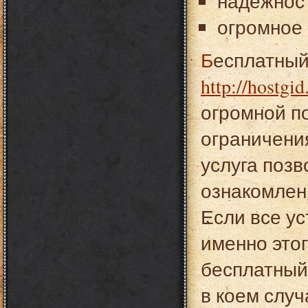
надежност
огромное 
Бесплатны
http://hostgid
огромной п
ограничения
услуга поз
ознакомлен
Если все у
именно этог
бесплатный
в коем случ