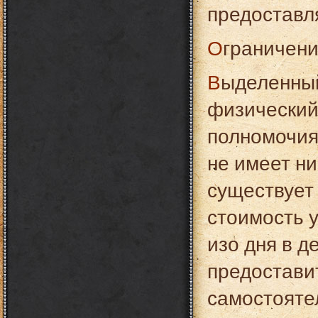
предоставл
Ограничен
Выделенный сервер предоставляет в аренду
физический
полномочия
не имеет н
существует
стоимость у
изо дня в д
предостави
самостояте