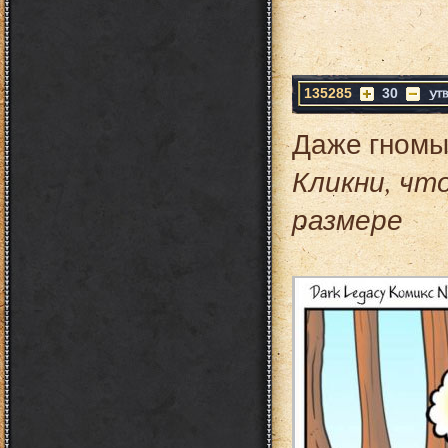
135285
30
Даже гномы-
Кликни, чт
размере