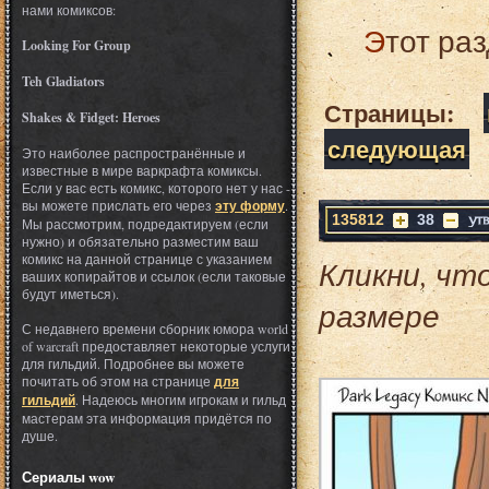
нами комиксов:
Этот ра
Looking For Group
Teh Gladiators
Страницы:
Shakes & Fidget: Heroes
следующая
Это наиболее распространённые и
известные в мире варкрафта комиксы.
Если у вас есть комикс, которого нет у нас -
вы можете прислать его через
эту форму
.
135812
38
Мы рассмотрим, подредактируем (если
нужно) и обязательно разместим ваш
комикс на данной странице с указанием
Кликни, чт
ваших копирайтов и ссылок (если таковые
будут иметься).
размере
С недавнего времени сборник юмора world
of warcraft предоставляет некоторые услуги
для гильдий. Подробнее вы можете
почитать об этом на странице
для
гильдий
. Надеюсь многим игрокам и гильд
мастерам эта информация придётся по
душе.
Сериалы wow