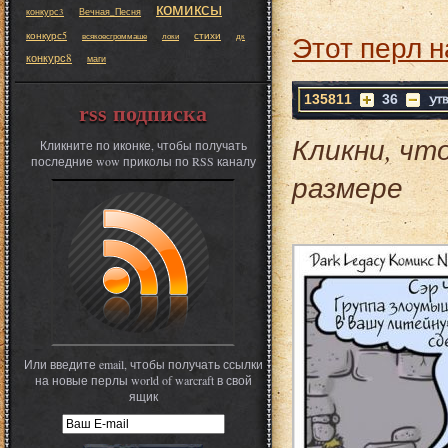
комиксы
конкурс3
Вечная_Песня
конкурс5
стихи
Этот перл н
всякоесгроммаше
локи
дк
конкурс8
маги
135811
36
rss подписка
Кликни, чт
Кликните по иконке, чтобы получать
последние wow приколы по RSS каналу
размере
Или введите email, чтобы получать ссылки
на новые перлы world of warcraft в свой
ящик