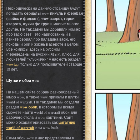
Периодически на данную страницу будут
попадать
сериалы wow пикуль и феофан
(шэйкс и фиджет), wow азерот, герои
азерота, лукин фо груп
и многие многие
другие. Не так давно мы добавили комикс
про васю-свет - это нарисованный в
пэинте сериал про паладина васю, его
походы и бои и жизнь в азероте в целом.
Все комиксы здесь на русском
(переведены на русский язык), плюс, для
любителей "клубнички" у нас есть раздел
wowfap
, только для пользователей старше
18 лет.
Шутки и обои wow
На нашем сайте собран разнообразный
юмор wow, а также wow приколы и шутки
world of warcraft. Не так давно мы создали
раздел
wow обои
, в котором вы всегда
сможете найти world of warcraft обои для
рабочего стола и wow картинки. Сайт
можно охарактеризовать как
цитатник
world of warcraft
или wow bash.
Сами обои wow у нас представлены в