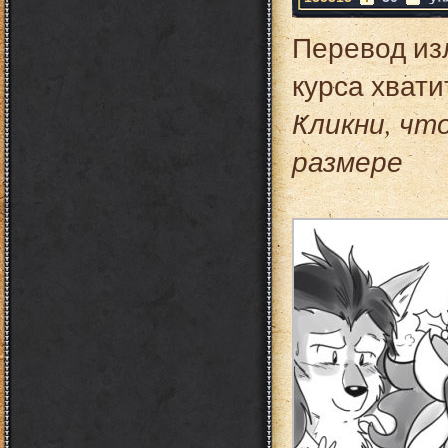
Перевод из
курса хвати
Кликни, чт
размере