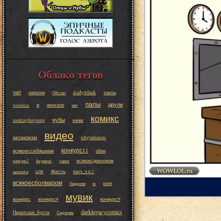
Облако тегов
чат
dailyblink
пиратки
ханты
ГМство
палы
друли
и
женское
wowlol.ru
омг
комикс
нубы
ники
lookingforgroup
видео
катаклизм
tehgladiators
конкурс11
всякоессебяшкам
обои
всякоесдренором
конкурс2
Азурегос
танки
Жесть
патч_4.0.1
школота
ЦЛК
всякоесболваром
роги
Гордунни
м
мувик
конкурс
конкурс4
конкурс9
darklegacycomics
Пиратская_Бухта
Седогрив