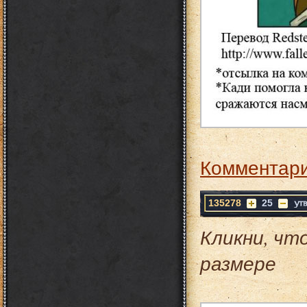
Комментари
135278
25
Кликни, чт
размере