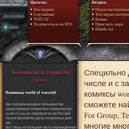
Цитаты:
Бездна:
Последние
Нерассмотренно
Случайные
Топ нерассмотре
ТОП 50
Баяны
Подписаться на RSS
Прислать перл
Diablo lol
Специльно для вас, с просторов интеренета (в том
Комиксы и сериалы
wow
числе и с 
комиксы worl
Комиксы world of warcraft
сможете най
Мы собрали воедино большинство
существующих комиксов и сериалов про
For Group, Te
world of warcraft, перевели их на Русский
язык и выложили здесь специально для
вас.
многие мно
Вот лишь не большая часть переведённых