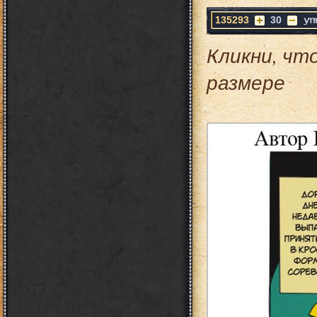
135293
30
Кликни, чт
размере