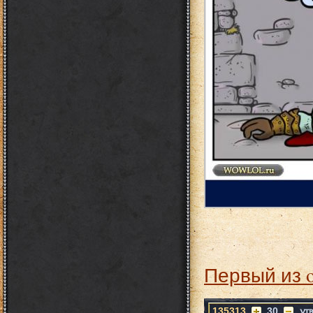
Первый из 
135313
30