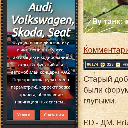
Комментари
66174
323
Старый доб
были форум
глупыми.
ED - ДМ, Er