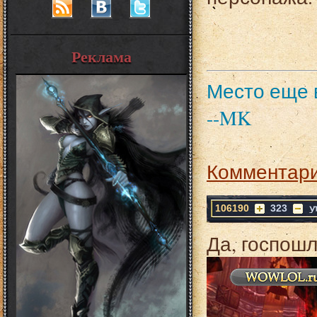
Реклама
Место еще в
--MK
Комментари
106190
323
Да, госпошл