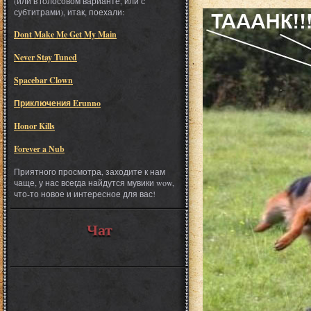
(или в голосовом варианте, или с
субтитрами), итак, поехали:
Dont Make Me Get My Main
Never Stay Tuned
Spacebar Clown
Приключения Erunno
Honor Kills
Forever a Nub
Приятного просмотра, заходите к нам
чаще, у нас всегда найдутся мувики wow,
что-то новое и интересное для вас!
Чат