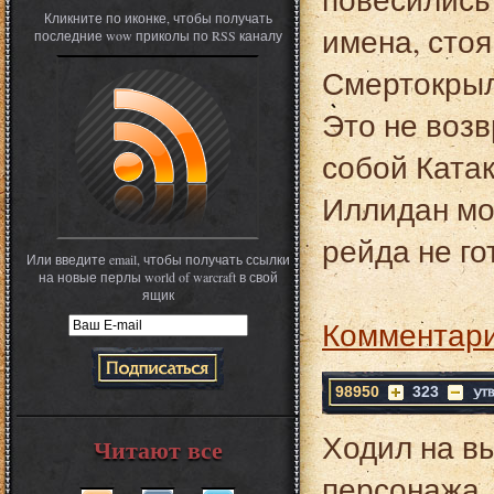
Кликните по иконке, чтобы получать
имена, стоя
последние wow приколы по RSS каналу
Смертокрыл
Это не воз
собой Ката
Иллидан мож
рейда не го
Или введите email, чтобы получать ссылки
на новые перлы world of warcraft в свой
ящик
Комментари
98950
323
Ходил на в
Читают все
персонажа. 