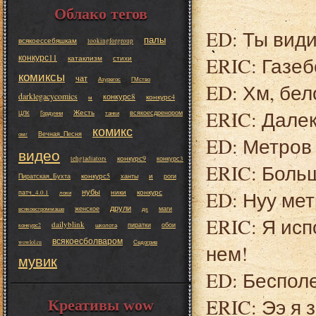
Облако тегов
ED: Ты види
палы
всякоессебяшкам
lookingforgroup
конкурс11
ERIC: Газеб
катаклизм
стихи
комиксы
чат
Азурегос
ГМство
ED: Хм, бел
darklegacycomics
конкурс8
конкурс4
м
ERIC: Далек
Жесть
всякоесдренором
ЦЛК
Гордунни
танки
комикс
Вечная_Песня
омг
ED: Метров 
видео
конкурс9
tehgladiators
конкурс3
ERIC: Боль
конкурс5
и
Пиратская_Бухта
ханты
роги
нубы
ED: Нуу мет
ники
конкурс
патч_4.0.1
локи
друли
женское
маги
всякоесгроммаше
дк
ERIC: Я исп
dailyblink
пиратки
обои
конкурс2
школота
всякоесболваром
wowlol.ru
Седогрив
нем!
мувик
ED: Бесполе
ERIC: Ээ я з
Креативы wow