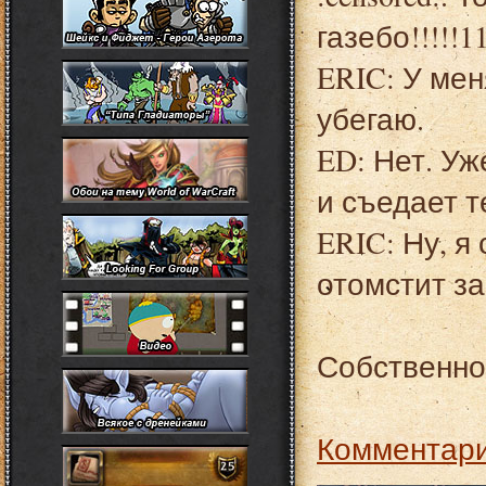
газебо!!!!!1
ERIC: У мен
убегаю.
ED: Нет. Уж
и съедает т
ERIC: Ну, я
отомстит за
Собственно 
Комментари