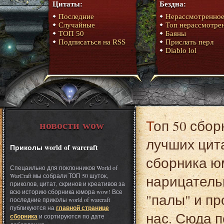
Цитаты:
Бездна:
Последние
Нерассмотренно
Случайные
Топ нерассмотре
ТОП 50
Баяны
Подписаться на RSS
Прислать перл
Diablo lol
Топ 50 сборника. Специально для вас мы собрали 50
новости wow
лучших цита
Приколы world of warcraft
сборника юм
Спецаильно для поклонников World of
WarCraft мы собрали ТОП 50 шуток,
нарицательн
приколов, цитат, скринов и креативов за
всю историю сборника юмора wow! Все
"палы" и п
последние приколы world of warcraft
публикуются на
главной странице
нас. Сюда 
сборника
и сортируются по дате