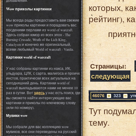
добавления.
которых, ка
Wow приколы картинки
рейтинг), к
Мы всегда рады предоставить вам свежие
wow приколы картинки и порадовать вас
посденими перлами из world of warcraft.
приятн
Здесь собран юмор из всех эпох - The
Burning Crusade, Wrath of the Lich King,
Cataclysm и конечно же оригинальный,
всеми любымый World of warcraft - Vanila.
Картинки world of warcraft
Страницы:
У нас собраны картинки из накса, ИК,
ульдуара, ЦЛК, с сарта, малигоса и проичх
следующая
инстов, практически всех актуальных на
сегодняшний день. Картинки world of
warcraft выкладываются нами не менее 10
раз в сутки. Вот
здесь
у нас есть поиск, где
46076
323
вы сможете найти интересующие вас
картинки и приколы по ключевому слову
(или по номеру).
Тут подумал
Мувики wow
тему.
Мы собрали для вас коллекцию wow
мувиков, все они переведены на русский