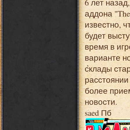
6 лет назад
аддона "The
известно, ч
будет высту
время в иг
варианте н
склады ста
расстоянии 
более прие
новости.
saed Пб