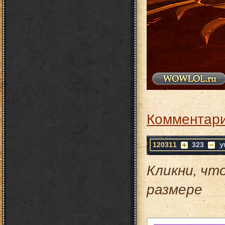
Комментари
120311
323
Кликни, чт
размере