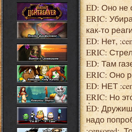
ED: Оно не 
ERIC: Убира
как-то реаг
ED: Нет, :cen
ERIC: Стрел
ED: Там газ
ERIC: Оно 
ED: НЕТ :ce
ERIC: Но эт
ED: Дружищ
надо попроб
:censored:. 