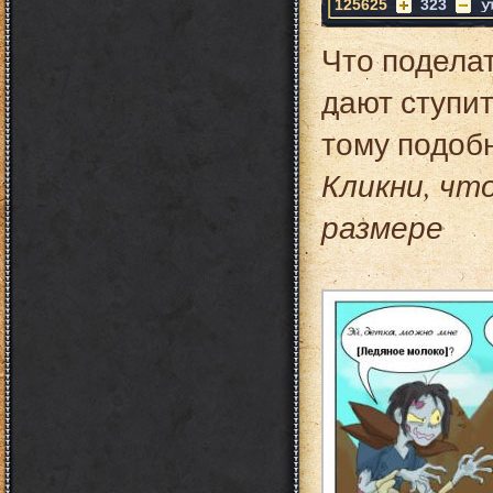
125625
323
Что поделат
дают ступит
тому подоб
Кликни, чт
размере