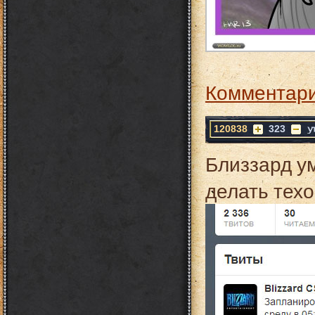
Комментари
120838
323
Близзард у
делать тех