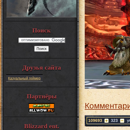
Поиск
Друзья сайта
Казуальный геймер
Партнёры
Комментари
109693
323
Blizzard ent.