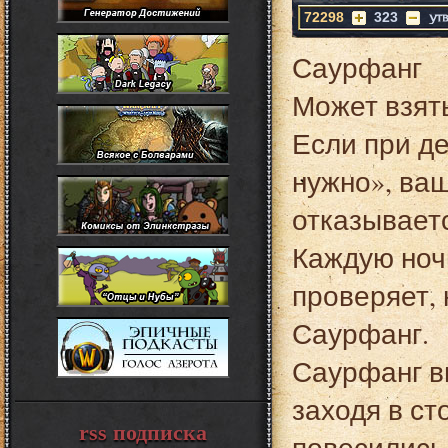
72298
323
Саурфанг
Может взять
Если при д
нужно», ваш
отказываетс
Каждую ночь
проверяет, 
Саурфанг.
Саурфанг в
заходя в с
rss подписка
повесились